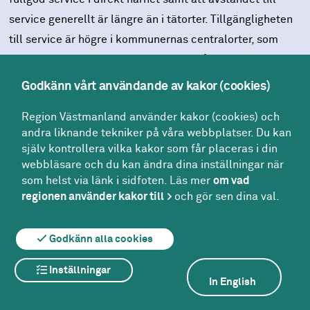
service generellt är längre än i tätorter. Tillgängligheten
till service är högre i kommunernas centralorter, som
ofta har en högre koncentration av invånare, än i
kommunen som helhet. Centralorterna har också i många
Godkänn vårt användande av kakor (cookies)
fall en bättre utbyggd infrastruktur, inklusive vägar,
Region Västmanland använder kakor (cookies) och
kollektivtrafik och kommunikationsnätverk. Dessutom
andra liknande tekniker på våra webbplatser. Du kan
fungerar centralorter ofta som knutpunkter för
själv kontrollera vilka kakor som får placeras i din
kollektivtrafik.
webbläsare och du kan ändra dina inställningar när
som helst via länk i sidfoten. Läs mer
om vad
Samtidigt finns det skillnader mellan tätorter och inom
regionen använder kakor till
och gör sen dina val.
kommuner. Ett exempel som illustrerar skillnader i
tillgänglighet är en kommun med både tätorter och stor
Godkänn alla cookies
andel landsbygd. På kommunnivå kan tillgängligheten
Inställningar
till service ligga under snittet för länet, vilket kan
In English
härledas till kommunens stora yta och de utmaningar