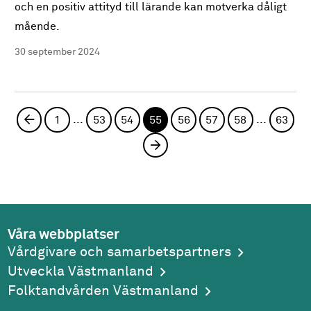
och en positiv attityd till lärande kan motverka dåligt
mående.
30 september 2024
...
...
Föregående sida
1
53
54
55
56
57
58
63
Nästa sida
Våra webbplatser
Vårdgivare och samarbetspartners
Utveckla Västmanland
Folktandvården Västmanland