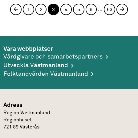
...
Föregående sida
1
2
3
4
5
6
63
Nästa
Våra webbplatser
Vårdgivare och samarbetspartners
Utveckla Västmanland
Folktandvården Västmanland
Adress
Region Västmanland
Regionhuset
721 89
Västerås