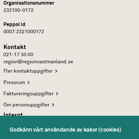
Organisationsnummer
232100-0172
Peppol id
0007:2321000172
Kontakt
021-17 30 00
region@regionvastmanland.se
Fler
kontaktuppgifter
Pressrum
Faktureringsuppgifter
Om
personuppgifter
Internt
Region Västmanlands
intranät
Godkänn vårt användande av kakor (cookies)
För
vårdgivare