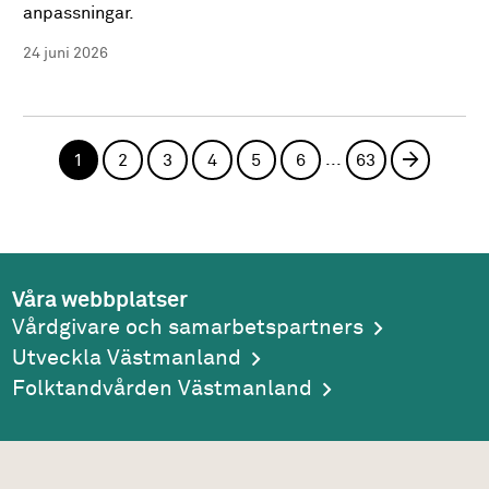
anpassningar.
24 juni 2026
...
1
2
3
4
5
6
63
Nästa si
Våra webbplatser
Vårdgivare och samarbetspartners
Utveckla Västmanland
Folktandvården Västmanland