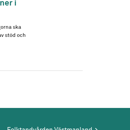
ner i
gorna ska
av stöd och
 sida
Folktandvården Västmanland