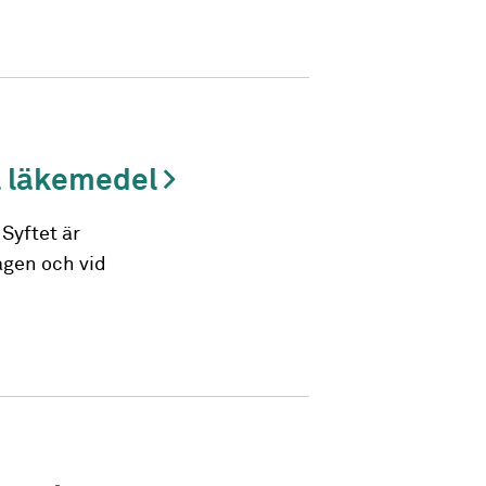
ll läkemedel
Syftet är
agen och vid