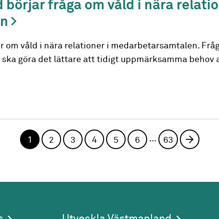
örjar fråga om våld i nära relatio
en
r om våld i nära relationer i medarbetarsamtalen. Frå
ch ska göra det lättare att tidigt uppmärksamma behov 
...
1
2
3
4
5
6
63
Nästa
s
Utveckla Västmanland