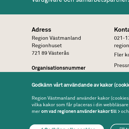
Adress
Kont
Region Västmanland
021-1
Regionhuset
regio
721 89
Västerås
Fler
ko
Press
Organisationsnummer
232100-0172
Faktu
Godkänn vårt användande av kakor (cooki
Om
pe
Peppol id
0007:2321000172
Region Västmanland använder kakor (cookies) 
vilka kakor som får placeras i din webbläsare 
mer
om vad regionen använder kakor till
och 