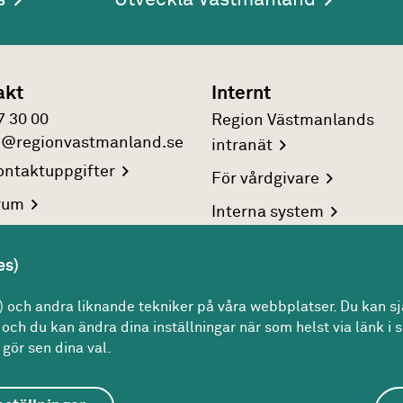
akt
Internt
7 30 00
Region Västmanlands
n@regionvastmanland.se
intranät
ntaktuppgifter
För
vårdgivare
rum
Interna
system
reringsuppgifter
es)
rsonuppgifter
och andra liknande tekniker på våra webbplatser. Du kan sjä
och du kan ändra dina inställningar när som helst via länk i s
gör sen dina val.