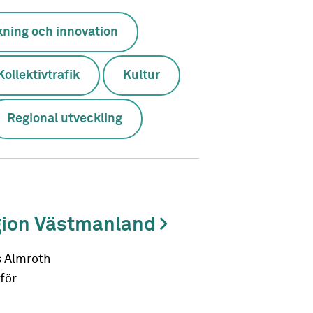
kning och innovation
Kollektivtrafik
Kultur
Regional utveckling
egion Västmanland
s Almroth
för