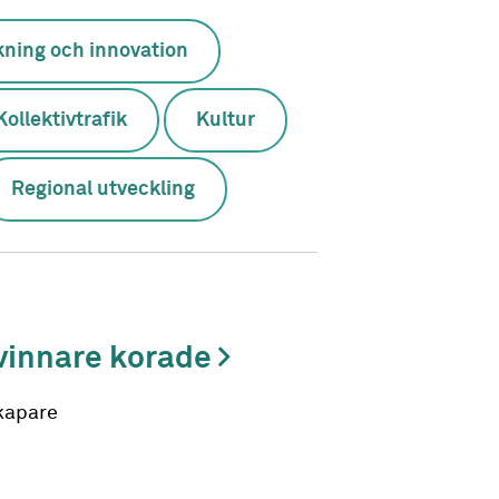
kning och innovation
Kollektivtrafik
Kultur
Regional utveckling
 vinnare korade
skapare