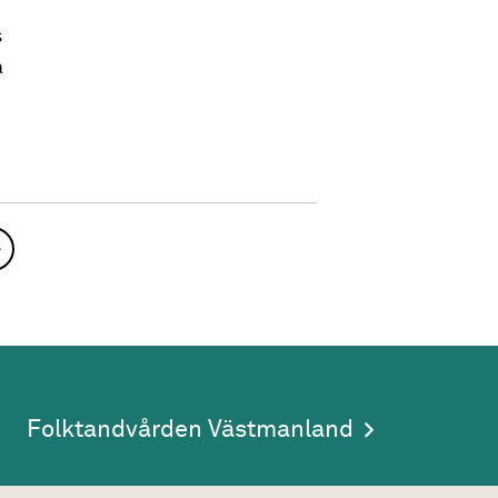
s
a
.
Nästa sida
Folktandvården Västmanland