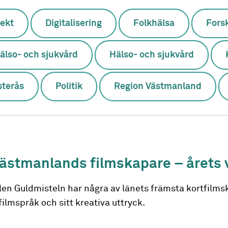
ekt
Digitalisering
Folkhälsa
Fors
älso- och sjukvård
Hälso- och sjukvård
sterås
Politik
Region Västmanland
Västmanlands filmskapare – årets
alen Guldmisteln har några av länets främsta kortfilm
 filmspråk och sitt kreativa uttryck.