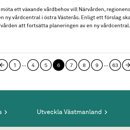
h möta ett växande vårdbehov vill Närvården, regionen
ny vårdcentral i östra Västerås. Enligt ett förslag sk
ården att fortsätta planeringen av en ny vårdcentral
...
...
Föregående sida
1
4
5
6
7
8
9
63
s
Utveckla Västmanland