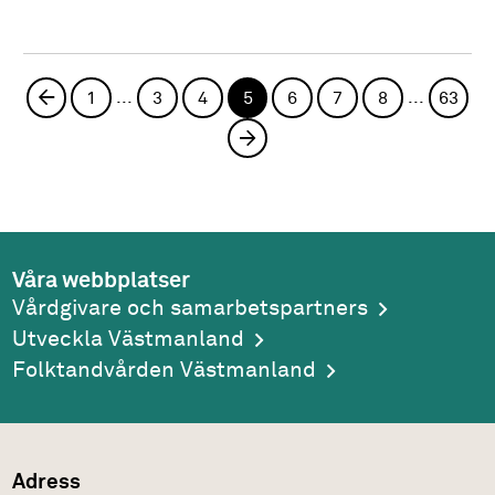
...
...
Föregående sida
1
3
4
5
6
7
8
63
Nästa sida
Våra webbplatser
Vårdgivare och samarbetspartners
Utveckla Västmanland
Folktandvården Västmanland
Adress