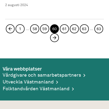
2 augusti 2024
...
...
Föregående sida
1
58
59
60
61
62
63
63
Nästa sida
Våra webbplatser
Vårdgivare och samarbetspartners
Utveckla Västmanland
Folktandvården Västmanland