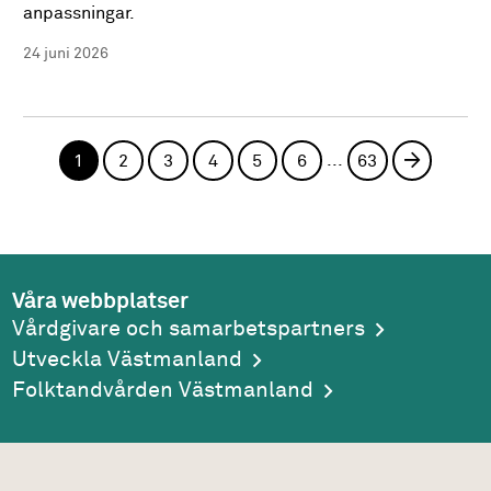
anpassningar.
24 juni 2026
...
1
2
3
4
5
6
63
Nästa si
Våra webbplatser
Vårdgivare och samarbetspartners
Utveckla Västmanland
Folktandvården Västmanland