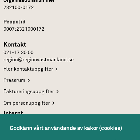
Organisationsnummer
232100-0172
Peppol id
0007:2321000172
Kontakt
021-17 30 00
region@regionvastmanland.se
Fler
kontaktuppgifter
Pressrum
Faktureringsuppgifter
Om
personuppgifter
Internt
Region Västmanlands
intranät
Godkänn vårt användande av kakor (cookies)
För
vårdgivare