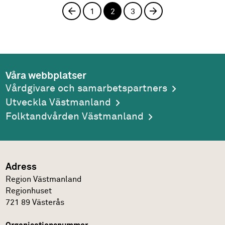
Föregående sida
1
2
3
Nästa sida
Våra webbplatser
Vårdgivare och samarbetspartners
Utveckla Västmanland
Folktandvården Västmanland
Adress
Region Västmanland
Regionhuset
721 89
Västerås