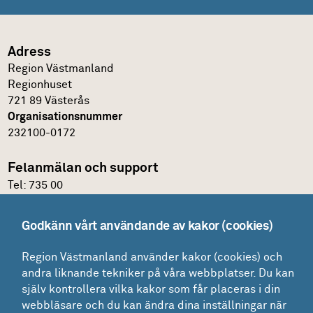
Adress
Region Västmanland
Regionhuset
721 89 Västerås
Organisationsnummer
232100-0172
Felanmälan och support
Tel:
735 00
IT-support
Godkänn vårt användande av kakor (cookies)
Felanmälningsportal och E-katalog
Region Västmanland använder kakor (cookies) och
Glömt lösenordet?
andra liknande tekniker på våra webbplatser. Du kan
Mina ärenden
själv kontrollera vilka kakor som får placeras i din
Lokaler
webbläsare och du kan ändra dina inställningar när