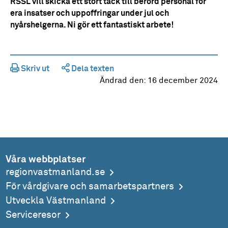
RSSL vill skicka ett stort tack till berörd personal för
era insatser och uppoffringar under jul och
nyårshelgerna. Ni gör ett fantastiskt arbete!
Skriv ut
Dela texten
Ändrad den:
16 december 2024
Våra webbplatser
regionvastmanland.se
För vårdgivare och samarbetspartners
Utveckla Västmanland
Serviceresor