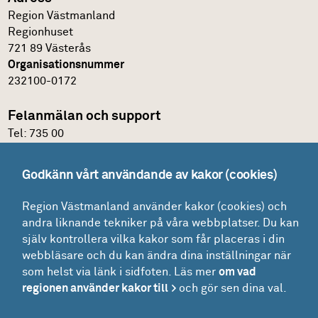
Region Västmanland
Regionhuset
721 89 Västerås
Organisationsnummer
232100-0172
Felanmälan och support
Tel:
735 00
IT-support
Godkänn vårt användande av kakor (cookies)
Felanmälningsportal och E-katalog
Region Västmanland använder kakor (cookies) och
Glömt lösenordet?
andra liknande tekniker på våra webbplatser. Du kan
Mina ärenden
själv kontrollera vilka kakor som får placeras i din
Lokaler
webbläsare och du kan ändra dina inställningar när
som helst via länk i sidfoten. Läs mer
om vad
Drift - felanmälan och beställning
regionen använder kakor till
och gör sen dina val.
Driftinformation