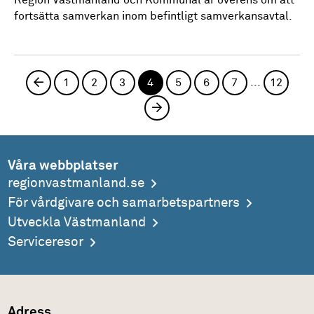
fortsätta samverkan inom befintligt samverkansavtal.
...
Föregående sida
1
2
3
4
5
6
7
12
Nästa sida
Våra webbplatser
regionvastmanland.se
För vårdgivare och samarbetspartners
Utveckla Västmanland
Serviceresor
Adress