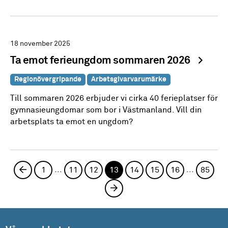
18 november 2025
Ta emot ferieungdom sommaren 2026
Regionövergripande
Arbetsgivarvarumärke
Till sommaren 2026 erbjuder vi cirka 40 ferieplatser för
gymnasieungdomar som bor i Västmanland. Vill din
arbetsplats ta emot en ungdom?
...
...
Föregående sida
1
11
12
13
14
15
16
85
Nästa sida