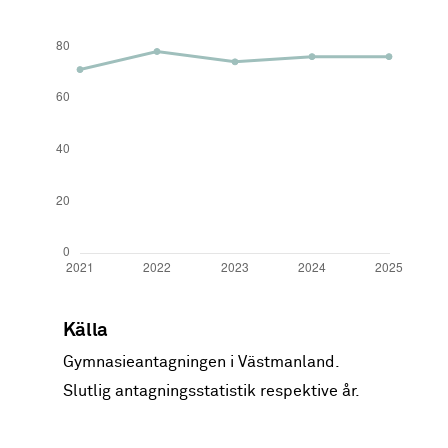
År
Förstahandssökande
Intagna
Källa
2021
108
71
Gymnasieantagningen i Västmanland.
Slutlig antagningsstatistik respektive år.
2022
114
78
2023
108
74