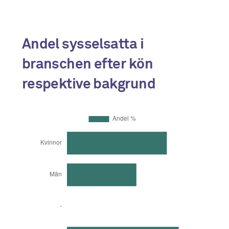
45-54 år
15
55-64 år
12
Andel sysselsatta i
65-74 år
3
branschen efter kön
respektive bakgrund