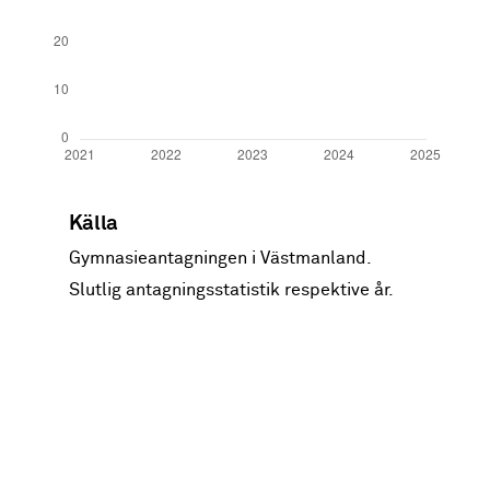
År
Förstahandssökande
Intagna
Källa
2021
53
50
Gymnasieantagningen i Västmanland.
Slutlig antagningsstatistik respektive år.
2022
62
52
2023
50
45
2024
50
46
2025
39
42