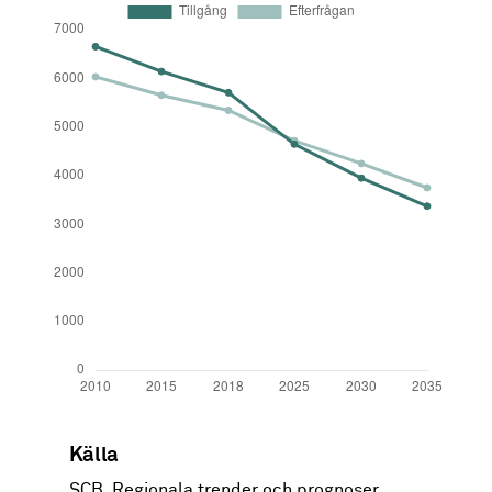
År
Tillgång
Efterfrågan
Källa
2010
6651
6030
SCB, Regionala trender och prognoser