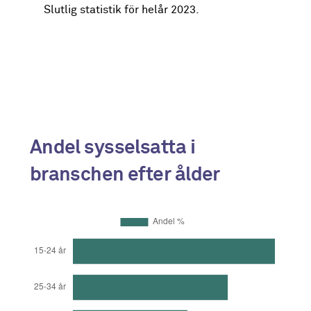
Förgymnasial + okänd
23
Slutlig statistik för helår 2023.
Gymnasial utbildning
55
Eftergymnasial utbildning kortare än
14
3 år
Eftergymnasial 3 år eller längre,
8
inkl. forskarutbildning
Andel sysselsatta i
branschen efter ålder