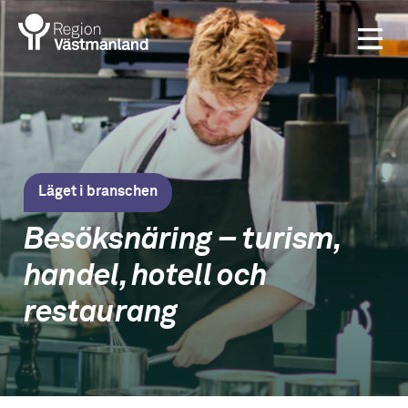
Läget i branschen
Besöksnäring – turism,
handel, hotell och
restaurang