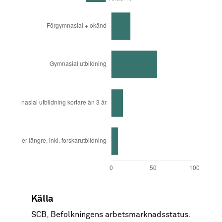
Västerås
9.6
Västmanland
8.9
Andel
Utbildning
Källa
%
SCB, Befolkningens arbetsmarknadsstatus.