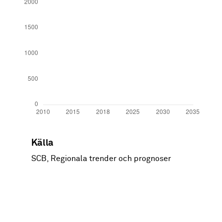
År
Tillgång
Efterfrågan
Källa
2010
2439
2119
SCB, Regionala trender och prognoser
2015
2674
2464
2018
2723
2554
2025
2573
2595