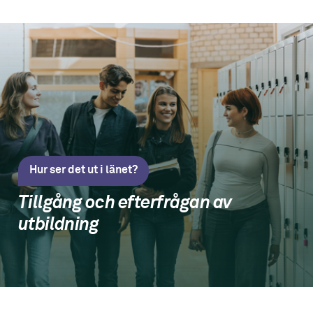
2030
2459
2621
2035
2326
2644
Hur ser det ut i länet?
Tillgång och efterfrågan av
utbildning