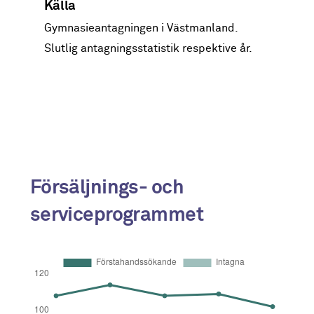
Källa
2021
16
15
Gymnasieantagningen i Västmanland.
Slutlig antagningsstatistik respektive år.
2022
27
26
2023
55
45
2024
44
45
2025
39
56
Försäljnings- och
serviceprogrammet