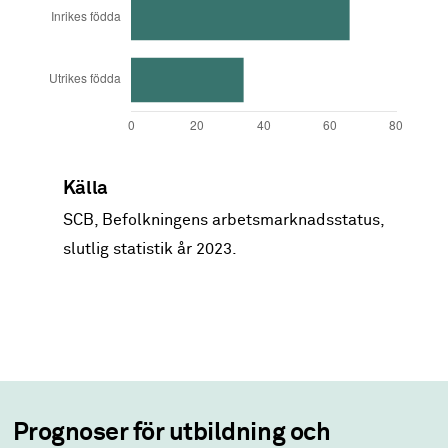
Andel
Variabel
Källa
%
SCB, Befolkningens arbetsmarknadsstatus,
Kvinnor
59
slutlig statistik år 2023.
Män
41
-
Inrikes födda
66
Utrikes födda
34
Prognoser för utbildning och