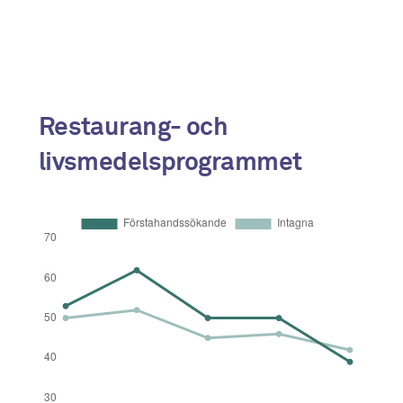
2024
109
76
2025
102
76
Restaurang- och
livsmedelsprogrammet