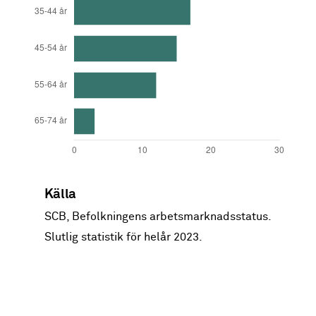
Andel
Ålder
Källa
%
SCB, Befolkningens arbetsmarknadsstatus.
15-24 år
30
Slutlig statistik för helår 2023.
25-34 år
23
35-44 år
17