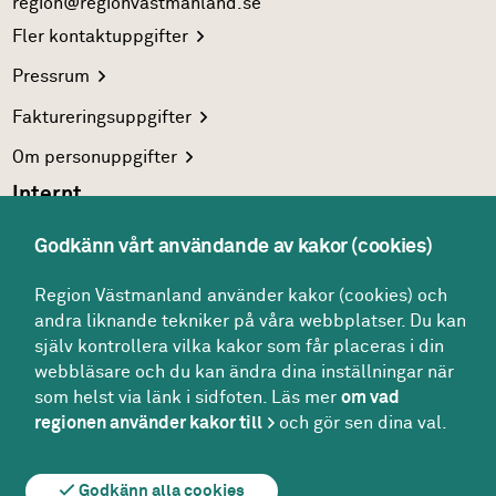
region@regionvastmanland.se
Fler
kontaktuppgifter
Pressrum
Faktureringsuppgifter
Om
personuppgifter
Internt
Region Västmanlands
intranät
Godkänn vårt användande av kakor (cookies)
För
vårdgivare
Region Västmanland använder kakor (cookies) och
Interna
system
andra liknande tekniker på våra webbplatser. Du kan
Följ oss
själv kontrollera vilka kakor som får placeras i din
Facebook
webbläsare och du kan ändra dina inställningar när
som helst via länk i sidfoten. Läs mer
om vad
Instagram
regionen använder kakor till
och gör sen dina val.
Godkänn alla cookies