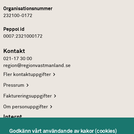
Organisationsnummer
232100-0172
Peppol id
0007:2321000172
Kontakt
021-17 30 00
region@regionvastmanland.se
Fler
kontaktuppgifter
Pressrum
Faktureringsuppgifter
Om
personuppgifter
Internt
Region Västmanlands
intranät
Godkänn vårt användande av kakor (cookies)