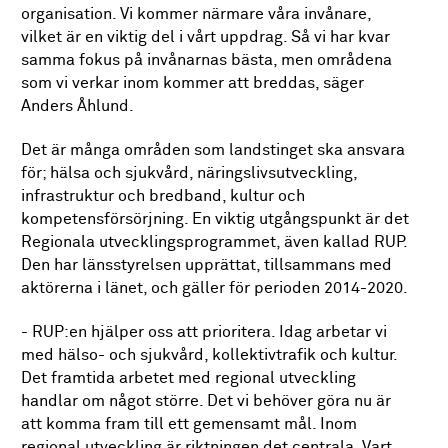
organisation. Vi kommer närmare våra invånare,
vilket är en viktig del i vårt uppdrag. Så vi har kvar
samma fokus på invånarnas bästa, men områdena
som vi verkar inom kommer att breddas, säger
Anders Åhlund.
Det är många områden som landstinget ska ansvara
för; hälsa och sjukvård, näringslivsutveckling,
infrastruktur och bredband, kultur och
kompetensförsörjning. En viktig utgångspunkt är det
Regionala utvecklingsprogrammet, även kallad RUP.
Den har länsstyrelsen upprättat, tillsammans med
aktörerna i länet, och gäller för perioden 2014-2020.
- RUP:en hjälper oss att prioritera. Idag arbetar vi
med hälso- och sjukvård, kollektivtrafik och kultur.
Det framtida arbetet med regional utveckling
handlar om något större. Det vi behöver göra nu är
att komma fram till ett gemensamt mål. Inom
regional utveckling är riktningen det centrala. Vart