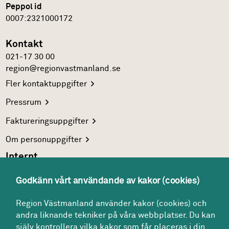
Peppol id
0007:2321000172
Kontakt
021-17 30 00
region@regionvastmanland.se
Fler
kontaktuppgifter
Pressrum
Faktureringsuppgifter
Om
personuppgifter
Internt
Region Västmanlands
intranät
Godkänn vårt användande av kakor (cookies)
För
vårdgivare
Region Västmanland använder kakor (cookies) och
Interna
system
andra liknande tekniker på våra webbplatser. Du kan
Följ oss
själv kontrollera vilka kakor som får placeras i din