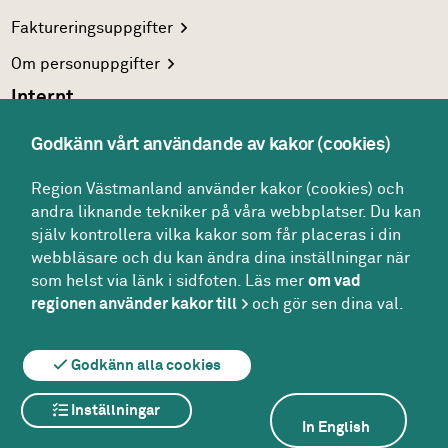
Faktureringsuppgifter
Om
personuppgifter
Internt
Region Västmanlands
intranät
Godkänn vårt användande av kakor (cookies)
För
vårdgivare
Region Västmanland använder kakor (cookies) och
Interna
system
andra liknande tekniker på våra webbplatser. Du kan
Följ oss
själv kontrollera vilka kakor som får placeras i din
Facebook
webbläsare och du kan ändra dina inställningar när
som helst via länk i sidfoten. Läs mer
om vad
Instagram
regionen använder kakor till
och gör sen dina val.
Godkänn alla cookies
Om webbplatsen
Om kakor
Inställningar
Om tillgänglighet på webbplatsen
In English