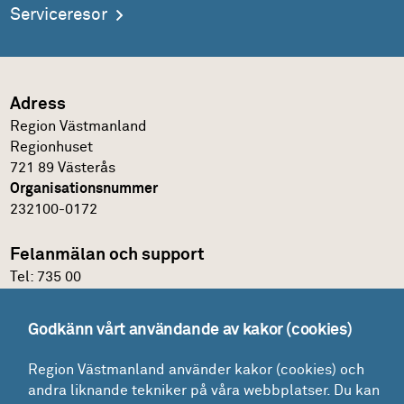
Serviceresor
Adress
Region Västmanland
Regionhuset
721 89 Västerås
Organisationsnummer
232100-0172
Felanmälan och support
Tel:
735 00
IT-support
Godkänn vårt användande av kakor (cookies)
Felanmälningsportal och E-katalog
Region Västmanland använder kakor (cookies) och
Glömt lösenordet?
andra liknande tekniker på våra webbplatser. Du kan
Mina ärenden