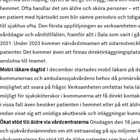
hemmet. Ofta handlar det om äldre och sköra personer – ett
en patient med hjärtsvikt som blir sämre periodvis och tidig
till sjukhus ofta. Den första uppföljningen av verksamheten v
vårddagar och vårdtillfällen, framför allt i Sala som varit i g
2021. Under 2023 kommer närvårdsteamen att vidareutveckl
patienter. Det kommer även att finnas direktinläggningsplats
anslutna till teamet.
Mobil läkare dagtid
I december startades mobil läkare på da
kommunernas och ambulanssjukvårdens behov då primärvår
möjlighet att svara på frågor. Verksamheten omfattar hela lä
möjligt för sjuksköterskor i kommunerna att få direkt konta
i vissa fall även besöker patienten i hemmet eller på ett äld
redan visat sig att onödiga akutbesök och inläggningar kunn
Ökat stöd till äldre via vårdcentralerna
Onsdagen den 18 janu
och sjukvårdsnämnnden om ett extraanslag på sju miljoner kr
vårdcentralerna för stöd till de äldre patienter som har vår