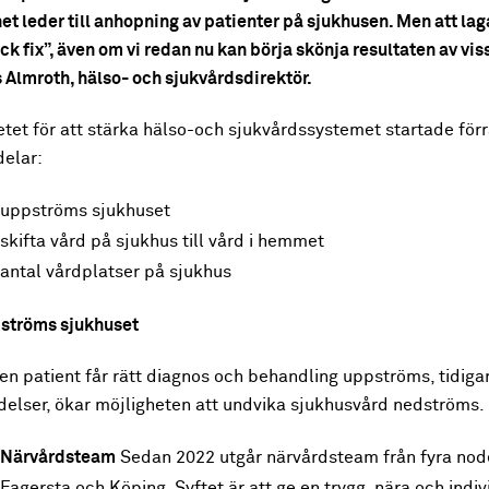
et leder till anhopning av patienter på sjukhusen. Men att la
ck fix”, även om vi redan nu kan börja skönja resultaten av vis
 Almroth, hälso- och sjukvårdsdirektör.
tet för att stärka hälso-och sjukvårdssystemet startade förr
delar:
uppströms sjukhuset
skifta vård på sjukhus till vård i hemmet
antal vårdplatser på sjukhus
ströms sjukhuset
n patient får rätt diagnos och behandling uppströms, tidigar
delser, ökar möjligheten att undvika sjukhusvård nedströms.
Närvårdsteam
Sedan 2022 utgår närvårdsteam från fyra node
Fagersta och Köping. Syftet är att ge en trygg, nära och indi