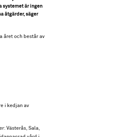
ga systemet är ingen
sa åtgärder, säger
a året och består av
e i kedjan av
r: Västerås, Sala,
vidanpassad vård i