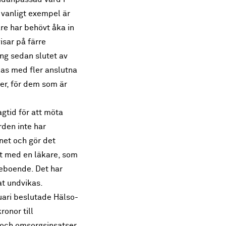
 vanligt exempel är
are har behövt åka in
isar på färre
ång sedan slutet av
as med fler anslutna
er, för dem som är
gtid för att möta
den inte har
net och gör det
kt med en läkare, som
reboende. Det har
at undvikas.
ari beslutade Hälso-
onor till
d och omsorgsinsatser