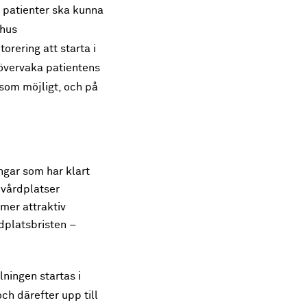
t patienter ska kunna
khus
ering att starta i
 övervaka patientens
som möjligt, och på
ngar som har klart
 vårdplatser
 mer attraktiv
dplatsbristen –
ningen startas i
och därefter upp till