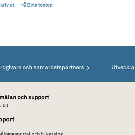
kriv ut
Dela texten
årdgivare och samarbetspartners
Utveckl
mälan och support
5 00
pport
älningsportal och E-katalog