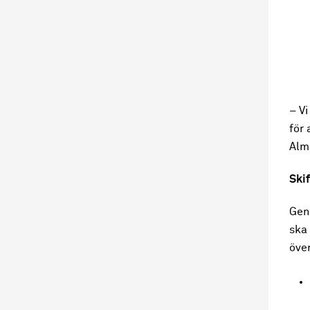
– V
för 
Alm
Skif
Gen
ska 
öve