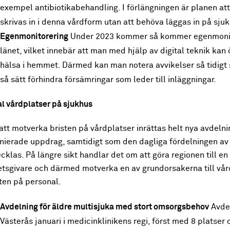
exempel antibiotikabehandling. I förlängningen är planen at
skrivas in i denna vårdform utan att behöva läggas in på sju
Egenmonitorering
Under 2023 kommer så kommer egenmonitor
länet, vilket innebär att man med hjälp av digital teknik kan
hälsa i hemmet. Därmed kan man notera avvikelser så tidigt 
så sätt förhindra försämringar som leder till inläggningar.
l vårdplatser på sjukhus
att motverka bristen på vårdplatser inrättas helt nya avdelni
inierade uppdrag, samtidigt som den dagliga fördelningen av
cklas. På längre sikt handlar det om att göra regionen till en
etsgivare och därmed motverka en av grundorsakerna till vår
ten på personal.
Avdelning för äldre multisjuka med stort omsorgsbehov
Avdel
Västerås januari i medicinklinikens regi, först med 8 platser 