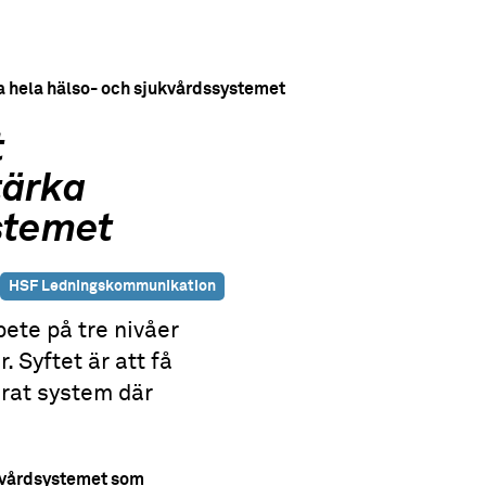
rka hela hälso- och sjukvårdssystemet
t
tärka
stemet
HSF Ledningskommunikation
bete på tre nivåer
. Syftet är att få
erat system där
i vårdsystemet som