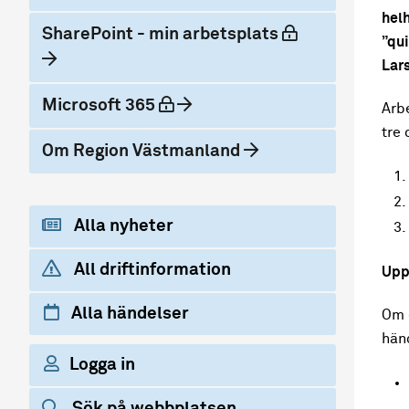
helh
låst
SharePoint - min arbetsplats
”qui
Lars
låst
Microsoft 365
Arbe
tre 
Om Region Västmanland
Alla nyheter
All driftinformation
Upp
Alla händelser
Om e
hän
Logga in
Sök på webbplatsen