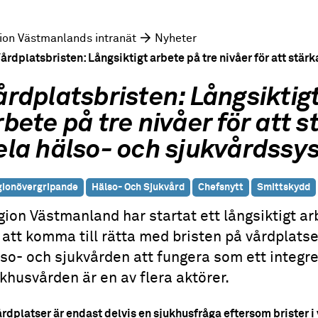
ion Västmanlands intranät
Nyheter
årdplatsbristen: Långsiktigt arbete på tre nivåer för att stä
årdplatsbristen: Långsiktig
rbete på tre nivåer för att s
ela hälso- och sjukvårdssy
ionövergripande
Hälso- Och Sjukvård
Chefsnytt
Smittskydd
ion Västmanland har startat ett långsiktigt ar
 att komma till rätta med bristen på vårdplatser
so- och sjukvården att fungera som ett integr
khusvården är en av flera aktörer.
rdplatser är endast delvis en sjukhusfråga eftersom brister 