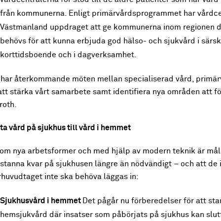
från kommunerna. Enligt primärvårdsprogrammet har vårdce
Västmanland uppdraget att ge kommunerna inom regionen d
behövs för att kunna erbjuda god hälso- och sjukvård i särsk
korttidsboende och i dagverksamhet.
i har återkommande möten mellan specialiserad vård, prim
att stärka vårt samarbete samt identifiera nya områden att fö
roth.
ta vård på sjukhus till vård i hemmet
om nya arbetsformer och med hjälp av modern teknik är målet
stanna kvar på sjukhusen längre än nödvändigt – och att de i 
rhuvudtaget inte ska behöva läggas in:
Sjukhusvård i hemmet
Det pågår nu förberedelser för att st
hemsjukvård där insatser som påbörjats på sjukhus kan slutf