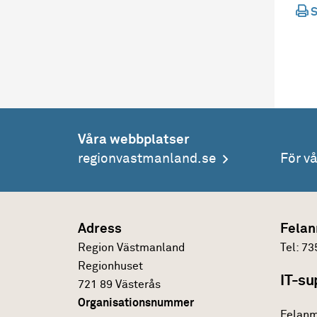
S
Våra webbplatser
regionvastmanland.se
För v
Adress
Felan
Region Västmanland
Tel:
73
Regionhuset
IT-su
721 89 Västerås
Organisationsnummer
Felanm