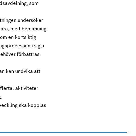
årdsavdelning, som
ltningen undersöker
sklara, med bemanning
om en kortsiktig
ngsprocessen i sig, i
höver förbättras.
an kan undvika att
flertal aktiviteter
,
tveckling ska kopplas