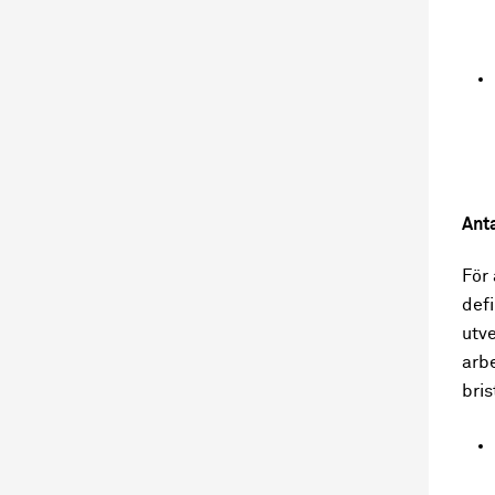
Anta
För 
def
utve
arb
bris