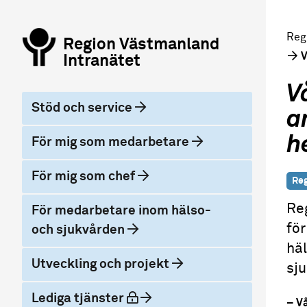
Reg
Region Västmanland
V
Intranätet
V
Stöd och service
a
h
För mig som medarbetare
För mig som chef
Reg
Reg
För medarbetare inom hälso-
för
och sjukvården
häl
Utveckling och projekt
sju
låst
Lediga tjänster
– Vå