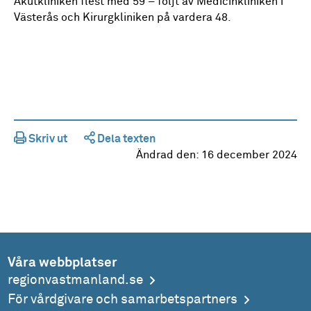
Akutkliniken flest med 59 – följt av Medicinkliniken i
Västerås och Kirurgkliniken på vardera 48.
Skriv ut
Dela texten
Ändrad den:
16 december 2024
Våra webbplatser
regionvastmanland.se
För vårdgivare och samarbetspartners