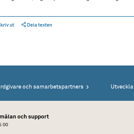
kriv ut
Dela texten
årdgivare och samarbetspartners
Utveckl
mälan och support
5 00