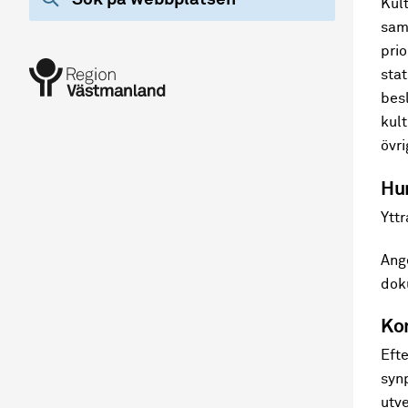
Kul
sam
pri
sta
bes
kul
övri
Hur
Yttr
Ang
dok
Ko
Eft
syn
utv