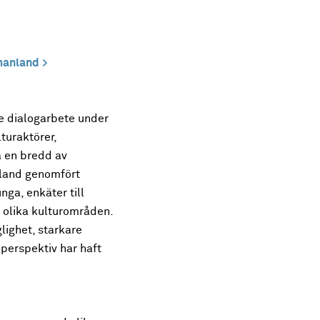
tmanland
e dialogarbete under
turaktörer,
a en bredd av
nland genomfört
ga, enkäter till
 olika kulturområden.
ighet, starkare
 perspektiv har haft