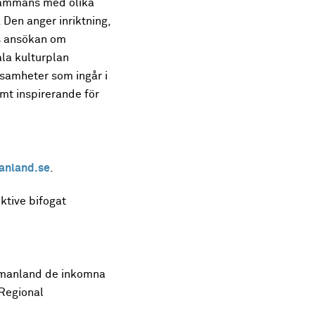
sammans med olika
Den anger inriktning,
ds ansökan om
la kulturplan
ksamheter som ingår i
t inspirerande för
anland.se
.
tive bifogat
tmanland de inkomna
 Regional