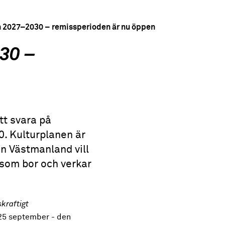
n 2027–2030 – remissperioden är nu öppen
30 –
tt svara på
. Kulturplanen är
n Västmanland vill
a som bor och verkar
skraftigt
 25 september - den