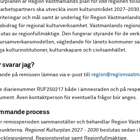
turplanen är Region Västmanlands plan för
vad
regionen till
arbetspartners ska utveckla inom kulturområdet 2027–2030. 
oriteringar och mål samt är underlag för Region Västmanlan
tsbidrag för regional kulturverksamhet. Västmanlands regiona
lutas av regionfullmäktige. Den fungerar styrande för de ver
tursamverkansmodellen, vägledande för länets kommuner sam
ga kulturinstitutioner, kulturskapare och civilsamhället.
 svarar jag?
ande på remissen lämnas via e-post till
region@regionvastm
e diarienummer RUF250217 både i ämnesraden och på respek
ument. Även kontaktperson för eventuella frågor bör anges.
mmande process
er remissperioden sammanställer och behandlar Region Väs
punkterna.
Regional Kulturplan 2027 - 2030
beslutas sedan i
ecklingsnämnd, Regionstyrelse samt Regionfullmäktige.