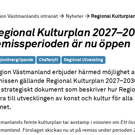
ion Västmanlands intranät
Nyheter
Regional Kulturpla
egional Kulturplan 2027–20
emissperioden är nu öppen
ionövergripande
Chefsnytt
Regional Utveckling
gion Västmanland erbjuder härmed möjlighet a
missen gällande Regional Kulturplan 2027–2030
 strategiskt dokument som beskriver hur Regio
ra till utvecklingen av konst och kultur för all
änet.
tmanlands femte kulturplan tar avstamp i visionen om
Ett liv
tmanland.
Förslaget skickas nu ut på remiss under perioden