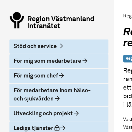
Reg
Region Västmanland
Intranätet
R
r
Stöd och service
Reg
För mig som medarbetare
Re
För mig som chef
re
ett
För medarbetare inom hälso-
bid
och sjukvården
i l
Utveckling och projekt
Väs
Väs
låst
Lediga tjänster