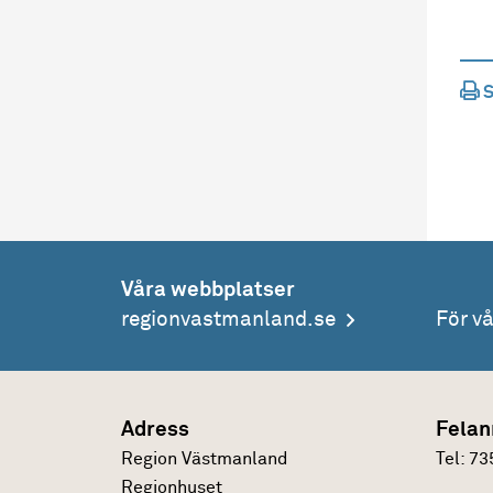
S
Våra webbplatser
regionvastmanland.se
För v
Adress
Felan
Region Västmanland
Tel:
73
Regionhuset