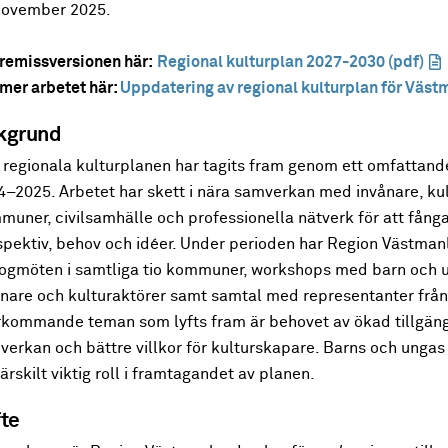
november 2025.
 remissversionen här:
Regional kulturplan 2027-2030 (pdf)
mer arbetet här:
Uppdatering av regional kulturplan för Väs
kgrund
 regionala kulturplanen har tagits fram genom ett omfattand
4–2025. Arbetet har skett i nära samverkan med invånare, kul
muner, civilsamhälle och professionella nätverk för att fång
spektiv, behov och idéer. Under perioden har Region Västma
logmöten i samtliga tio kommuner, workshops med barn och un
ånare och kulturaktörer samt samtal med representanter från
rkommande teman som lyfts fram är behovet av ökad tillgängl
erkan och bättre villkor för kulturskapare. Barns och ungas
ärskilt viktig roll i framtagandet av planen.
te