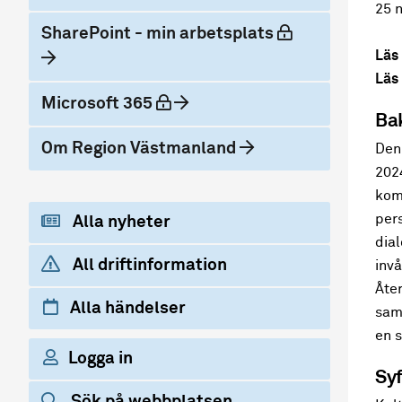
25 
låst
SharePoint - min arbetsplats
Läs
Läs 
låst
Microsoft 365
Ba
Om Region Västmanland
Den
202
kom
per
Alla nyheter
dia
All driftinformation
inv
Åte
Alla händelser
samv
en s
Logga in
Syf
Sök på webbplatsen