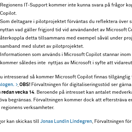
Regionens IT-Support kommer inte kunna svara på frågor kop
Copilot.
Som deltagare i pilotprojektet förväntas du reflektera öve
nyttan vad gäller frigjord tid vid användandet av Microsoft C
återkoppla detta tillsammans med exempel såväl under proj
samband med slutet av pilotprojektet.
Informationen som används i Microsoft Copilot stannar inom
kommer således inte nyttjas av Microsoft i syfte att vidare
u intresserad så kommer Microsoft Copilot finnas tillgänglig 
alogen.
OBS!
Förvaltningen för digitaliseringsstöd ser gärna
s redan vecka 14
. Beroende på intresset kan antalet medverka
öva begränsas. Förvaltningen kommer dock att eftersträva e
n regionens verksamheter.
or kan skickas till
Jonas Lundin Lindegren
, Förvaltningen för