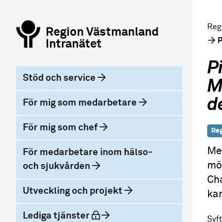
Reg
Region Västmanland
P
Intranätet
P
Stöd och service
M
d
För mig som medarbetare
För mig som chef
Reg
Med
För medarbetare inom hälso-
möj
och sjukvården
Cha
Utveckling och projekt
kan
låst
Lediga tjänster
Syft