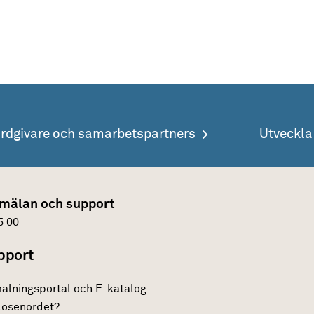
årdgivare och samarbetspartners
Utveckl
mälan och support
5 00
pport
älningsportal och E-katalog
lösenordet?