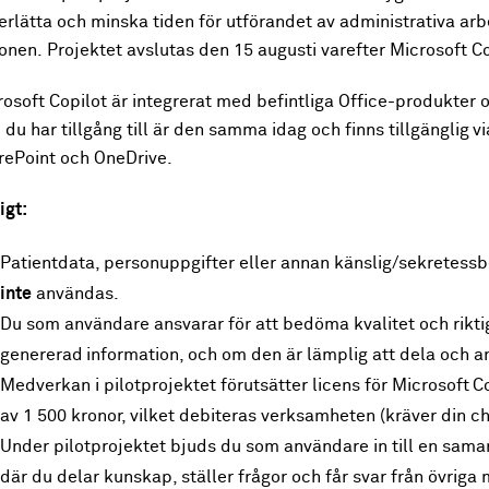
erlätta och minska tiden för utförandet av administrativa ar
onen. Projektet avslutas den 15 augusti varefter Microsoft C
osoft Copilot är integrerat med befintliga Office-produkter 
du har tillgång till är den samma idag och finns tillgänglig v
rePoint och OneDrive.
igt:
Patientdata, personuppgifter eller annan känslig/sekretessb
inte
användas.​
Du som användare ansvarar för att bedöma kvalitet och riktig
genererad information, och om den är lämplig att dela och a
Medverkan i pilotprojektet förutsätter licens för Microsoft Co
av 1 500 kronor, vilket debiteras verksamheten (kräver din 
Under pilotprojektet bjuds du som användare in till en sama
där du delar kunskap, ställer frågor och får svar från övrig