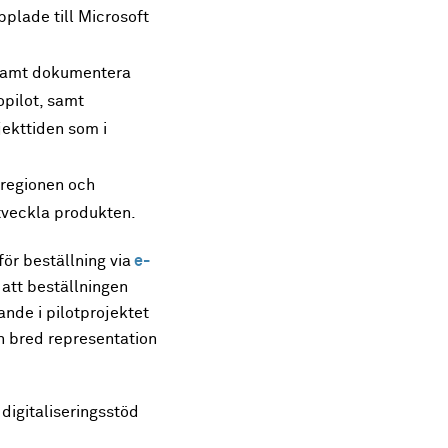
plade till Microsoft
r samt dokumentera
opilot, samt
ekttiden som i
 regionen och
utveckla produkten.
för beställning via
e-
 att beställningen
nde i pilotprojektet
n bred representation
 digitaliseringsstöd