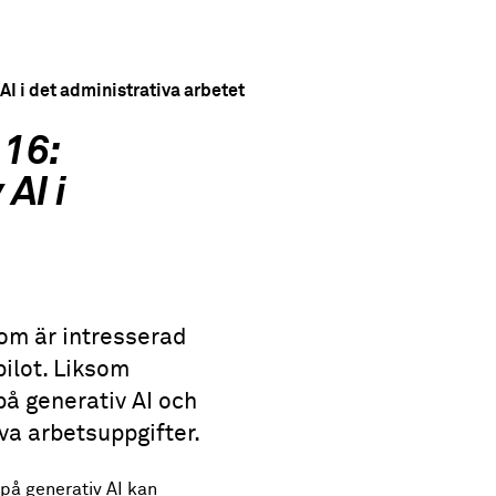
AI i det administrativa arbetet
 16:
AI i
som är intresserad
pilot. Liksom
på generativ AI och
va arbetsuppgifter.
 på generativ AI kan