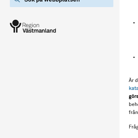
Är d
kat
gör
beh
frå
Fråg