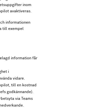
betsuppgifter inom
opilot avaktiveras.
och informationen
ia till exempel
elagd information får
het i
nvända vidare.
pilot, till en kostnad
chefs godkännande).
rbetsyta via Teams
a medverkande.