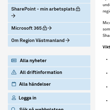
und
låst
SharePoint - min arbetsplats
regi
Micr
låst
Microsoft 365
som 
Sha
Om Region Västmanland
Vikt
Alla nyheter
All driftinformation
Alla händelser
Logga in
Sök på webbplatsen