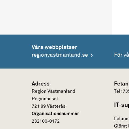
Våra webbplatser
regionvastmanland.se
För v
Adress
Felan
Region Västmanland
Tel:
73
Regionhuset
IT-su
721 89 Västerås
Organisationsnummer
Felanm
232100-0172
Glömt 