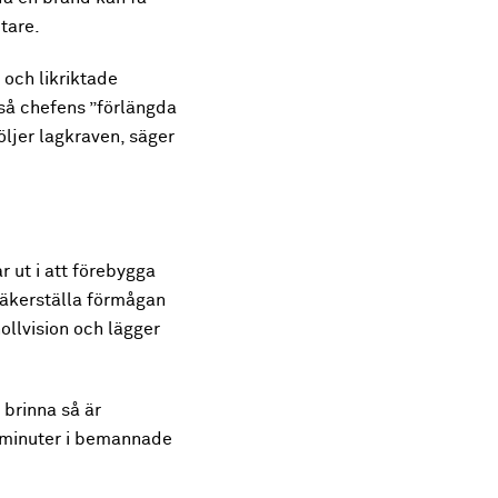
tare.
och likriktade
å chefens ”förlängda
öljer lagkraven, säger
 ut i att förebygga
säkerställa förmågan
ollvision och lägger
 brinna så är
e minuter i bemannade