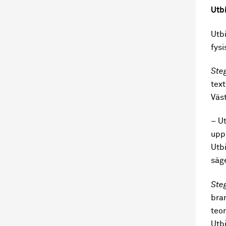
Utbi
Utbi
fysi
Ste
text
Väs
– Ut
upp
Utbi
säg
Ste
bra
teo
Utb