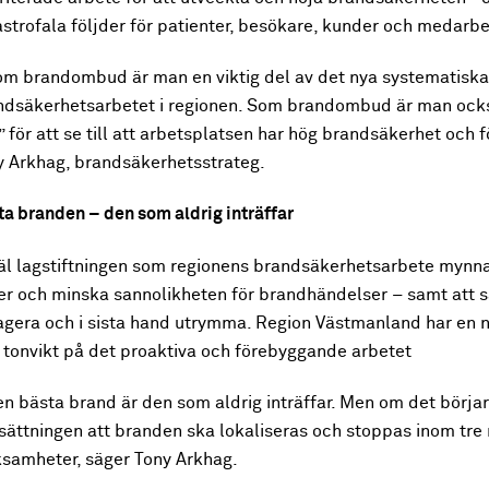
strofala följder för patienter, besökare, kunder och medarbe
om brandombud är man en viktig del av det nya systematiska 
ndsäkerhetsarbetet i regionen. Som brandombud är man ocks
 för att se till att arbetsplatsen har hög brandsäkerhet och f
y Arkhag, brandsäkerhetsstrateg.
a branden – den som aldrig inträffar
äl lagstiftningen som regionens brandsäkerhetsarbete mynnar
ker och minska sannolikheten för brandhändelser – samt att 
agera och i sista hand utrymma. Region Västmanland har en n
r tonvikt på det proaktiva och förebyggande arbetet
n bästa brand är den som aldrig inträffar. Men om det börjar
sättningen att branden ska lokaliseras och stoppas inom tr
ksamheter, säger Tony Arkhag.