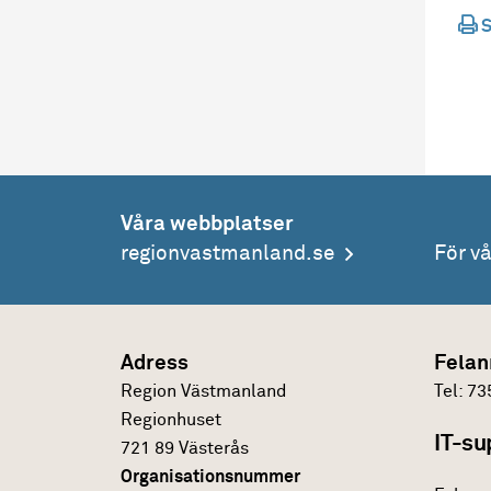
S
Våra webbplatser
regionvastmanland.se
För v
Adress
Felan
Region Västmanland
Tel:
73
Regionhuset
IT-su
721 89 Västerås
Organisationsnummer