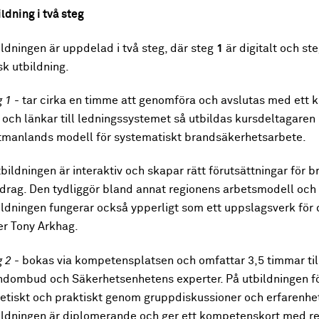
ldning i två steg
ldningen är uppdelad i två steg, där steg
1
är digitalt och st
sk utbildning.
g 1
- tar cirka en timme att genomföra och avslutas med ett k
 och länkar till ledningssystemet så utbildas kursdeltagaren 
tmanlands modell för systematiskt brandsäkerhetsarbete.
bildningen är interaktiv och skapar rätt förutsättningar för
drag. Den tydliggör bland annat regionens arbetsmodell och
ldningen fungerar också ypperligt som ett uppslagsverk för d
er Tony Arkhag.
g 2
- bokas via kompetensplatsen och omfattar 3,5 timmar t
ndombud och Säkerhetsenhetens experter. På utbildningen 
retiskt och praktiskt genom gruppdiskussioner och erfarenhe
ildningen är diplomerande och ger ett kompetenskort med rep