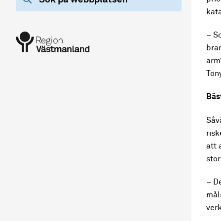
kata
– S
bra
arm”
Ton
Bäst
Såv
ris
att 
sto
– De
mål
ver