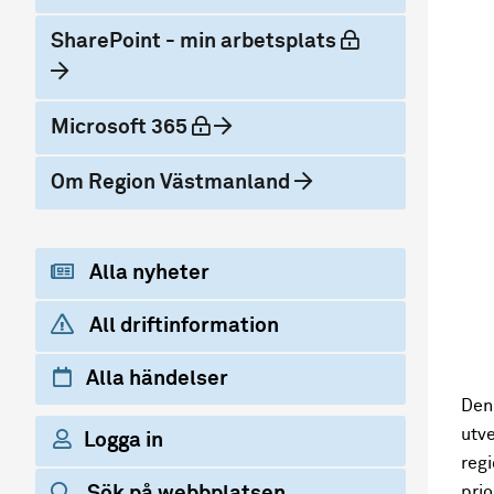
låst
SharePoint - min arbetsplats
låst
Microsoft 365
Om Region Västmanland
Alla nyheter
All driftinformation
Alla händelser
Den
utv
Logga in
reg
pri
Sök på webbplatsen