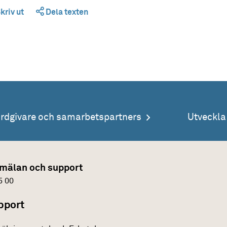
kriv ut
Dela texten
årdgivare och samarbetspartners
Utveckl
mälan och support
5 00
pport