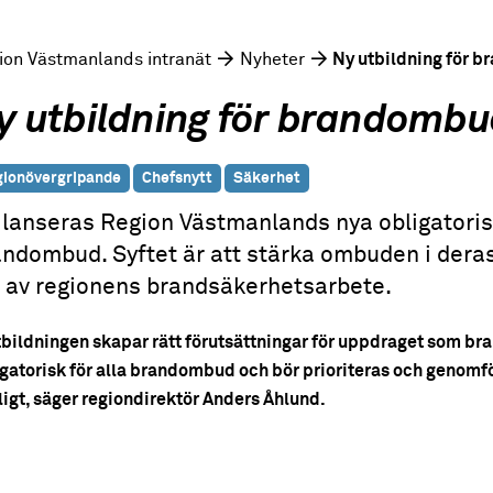
ion Västmanlands intranät
Nyheter
Ny utbildning för 
y utbildning för brandomb
ionövergripande
Chefsnytt
Säkerhet
lanseras Region Västmanlands nya obligatorisk
ndombud. Syftet är att stärka ombuden i deras 
l av regionens brandsäkerhetsarbete.
tbildningen skapar rätt förutsättningar för uppdraget som b
gatorisk för alla brandombud och bör prioriteras och genomf
igt, säger regiondirektör Anders Åhlund.