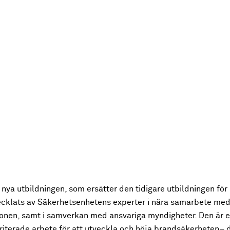
 nya utbildningen, som ersätter den tidigare utbildningen fö
ecklats av Säkerhetsenhetens experter i nära samarbete med
ionen, samt i samverkan med ansvariga myndigheter. Den är e
oriterade arbete för att utveckla och höja brandsäkerheten– 