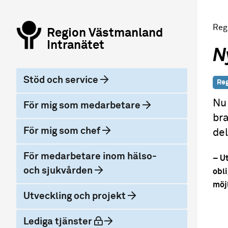
Reg
Region Västmanland
Intranätet
N
Stöd och service
Reg
Nu 
För mig som medarbetare
bra
För mig som chef
de
För medarbetare inom hälso-
– U
och sjukvården
obli
möjl
Utveckling och projekt
låst
Lediga tjänster