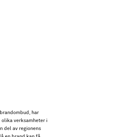
r brandombud, har
 olika verksamheter i
n del av regionens
då en brand kan få