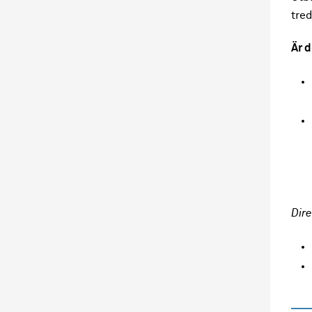
tred
Är 
Dire