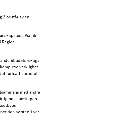
eg
2
består av en
unskapstest. Via film,
i Region
 brandombudets viktiga
 komplexa verklighet.
et fortsatta arbetet,
illsammans med andra
fördjupas kunskapen
tsutbyte.
etition av steg 1 var