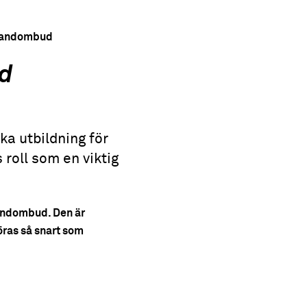
brandombud
ud
a utbildning för
roll som en viktig
randombud. Den är
öras så snart som