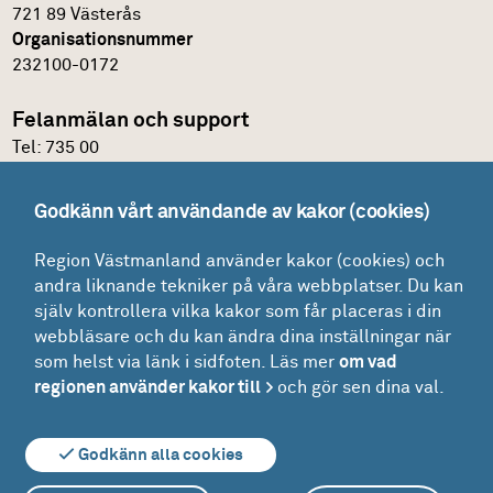
721 89 Västerås
Organisationsnummer
232100-0172
Felanmälan och support
Tel:
735 00
IT-support
Godkänn vårt användande av kakor (cookies)
Felanmälningsportal och E-katalog
Region Västmanland använder kakor (cookies) och
Glömt lösenordet?
andra liknande tekniker på våra webbplatser. Du kan
Mina ärenden
själv kontrollera vilka kakor som får placeras i din
Lokaler
webbläsare och du kan ändra dina inställningar när
som helst via länk i sidfoten. Läs mer
om vad
Drift - felanmälan och beställning
regionen använder kakor till
och gör sen dina val.
Driftinformation
Godkänn alla cookies