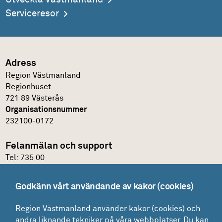
Serviceresor
Adress
Region Västmanland
Regionhuset
721 89 Västerås
Organisationsnummer
232100-0172
Felanmälan och support
Tel:
735 00
IT-support
Godkänn vårt användande av kakor (cookies)
Felanmälningsportal och E-katalog
Region Västmanland använder kakor (cookies) och
Glömt lösenordet?
andra liknande tekniker på våra webbplatser. Du kan
Mina ärenden