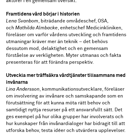
aktörer i en gemensam översikt.
Framtidens vård börjar i historien
Lena Svanbom
, biträdande områdeschef, OSA,
och
Mathilda Almbacke
, enhetschef Medicinkliniken,
föreläser om varför vårdens utveckling och framtidens
utmaningar kräver mer än teknik – det behövs
dessutom mod, delaktighet och en gemensam
förståelse av verkligheten. Myter utmanas och fakta
presenteras för att förändra perspektiv.
Utveckla mer träffsäkra vårdtjänster tillsammans med
invånarna
Lina Andersson
, kommunikationsutvecklare, föreläser
om involvering av invånare och samskapande som en
förutsättning för att kunna möta rätt behov och
samtidigt nyttja resurser på ett ansvarsfullt sätt. Det
ges exempel på hur olika grupper har involverats och
hur kunskaper från invånardialoger har bidragit till att
utforska behov, testa idéer och utvärdera upplevelser.