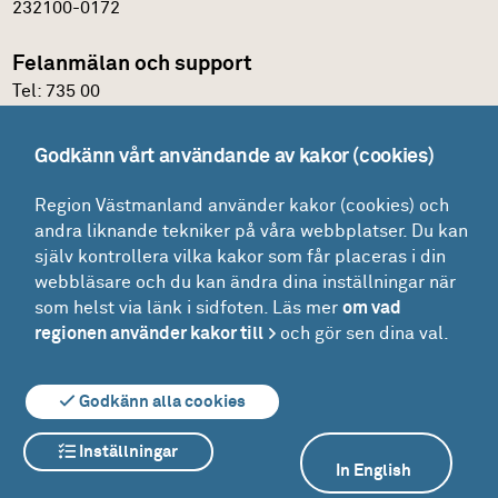
232100-0172
Felanmälan och support
Tel:
735 00
IT-support
Godkänn vårt användande av kakor (cookies)
Felanmälningsportal och E-katalog
Region Västmanland använder kakor (cookies) och
Glömt lösenordet?
andra liknande tekniker på våra webbplatser. Du kan
Mina ärenden
själv kontrollera vilka kakor som får placeras i din
Lokaler
webbläsare och du kan ändra dina inställningar när
som helst via länk i sidfoten. Läs mer
om vad
Drift - felanmälan och beställning
regionen använder kakor till
och gör sen dina val.
Driftinformation
Godkänn alla cookies
Inställningar
Om webbplatsen
Om kakor
In English