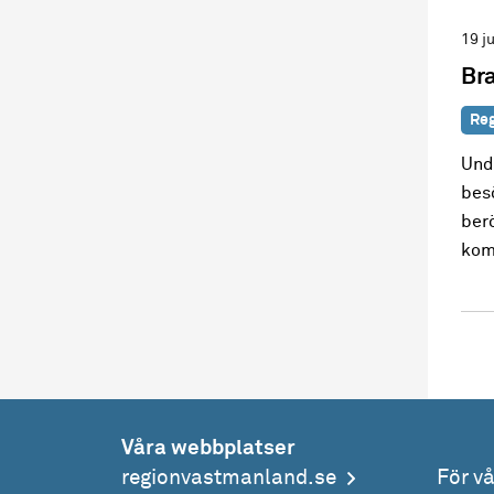
19 j
Bra
Reg
Und
bes
ber
kom
Våra webbplatser
regionvastmanland.se
För v