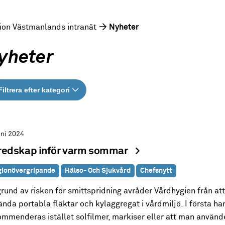
ion Västmanlands intranät
Nyheter
yheter
Filtrera efter kategori
uni 2024
redskap inför varm sommar
ionövergripande
Hälso- Och Sjukvård
Chefsnytt
rund av risken för smittspridning avråder Vårdhygien från att
nda portabla fläktar och kylaggregat i vårdmiljö. I första ha
ommenderas istället solfilmer, markiser eller att man använd