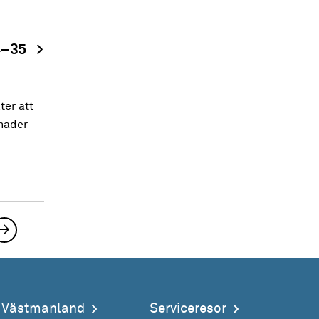
24–35
er att
gnader
Nästa sida
a Västmanland
Serviceresor