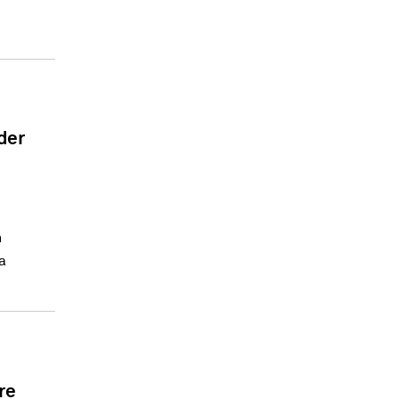
der
h
a
re