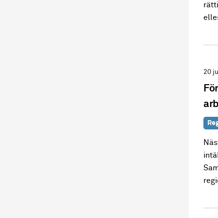
rätt
elle
20 j
För
arb
Reg
Näst
int
Sam
reg