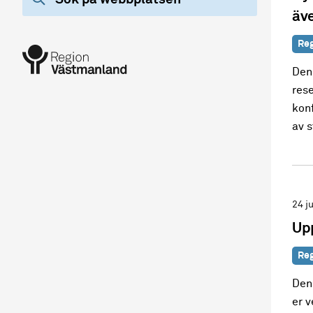
äve
Reg
Den
rese
konf
av s
24 j
Up
Reg
Den 
er v