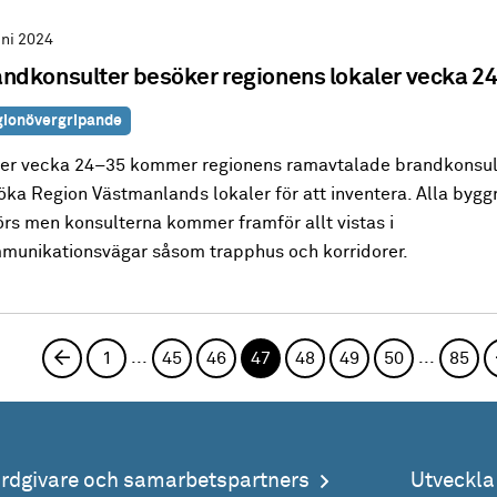
uni 2024
ndkonsulter besöker regionens lokaler vecka 
ionövergripande
er vecka 24–35 kommer regionens ramavtalade brandkonsult
öka Region Västmanlands lokaler för att inventera. Alla byg
örs men konsulterna kommer framför allt vistas i
munikationsvägar såsom trapphus och korridorer.
...
...
Föregående sida
1
45
46
47
48
49
50
85
årdgivare och samarbetspartners
Utveckl