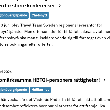
n för större konferenser
ionövergripande
Chefsnytt
 3 juni blev Travel Team Sweden regionens leverantör för
byråtjänster. Men eftersom det för tillfället saknas avtal me
erensbyrå ska man tillsvidare vända sig till företaget även v
törre bokningar eller offerter.
uni 2024
pmärksamma HBTQI-personers rättigheter!
ionövergripande
Hållbarhet
här veckan är det Västerås Pride. Ta tillfället i akt att tillsa
erksamhet reflektera över hur ni arbetar för att främja lika