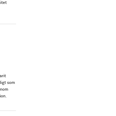
itet
arit
digt som
 inom
ion.