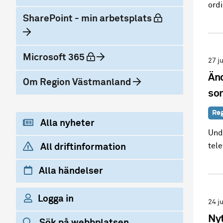
ordi
låst
SharePoint - min arbetsplats
låst
Microsoft 365
27 j
Änd
Om Region Västmanland
so
Reg
Alla nyheter
Und
tele
All driftinformation
Alla händelser
Logga in
24 j
Nyt
Sök på webbplatsen