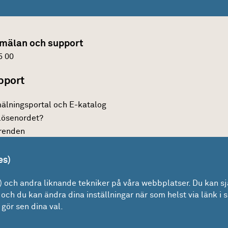
mälan och support
5 00
pport
älningsportal och E-katalog
lösenordet?
renden
er
es)
 felanmälan och beställning
och andra liknande tekniker på våra webbplatser. Du kan sjä
och du kan ändra dina inställningar när som helst via länk i s
nformation
gör sen dina val.