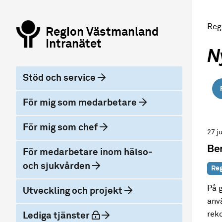
Reg
Region Västmanland
Intranätet
N
Stöd och service
För mig som medarbetare
För mig som chef
27 j
Be
För medarbetare inom hälso-
och sjukvården
Reg
På g
Utveckling och projekt
anvä
rek
låst
Lediga tjänster