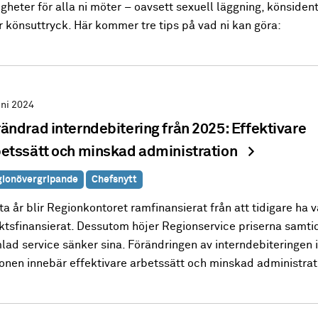
igheter för alla ni möter – oavsett sexuell läggning, könsident
r könsuttryck. Här kommer tre tips på vad ni kan göra:
uni 2024
ändrad interndebitering från 2025: Effektivare
etssätt och minskad administration
ionövergripande
Chefsnytt
a år blir Regionkontoret ramfinansierat från att tidigare ha v
äktsfinansierat. Dessutom höjer Regionservice priserna samti
lad service sänker sina. Förändringen av interndebiteringen
ionen innebär effektivare arbetssätt och minskad administrat