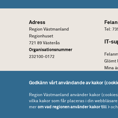
Adress
Felan
Region Västmanland
Tel:
73
Regionhuset
IT-su
721 89 Västerås
Organisationsnummer
Felanm
232100-0172
Glömt 
Mina ä
Lokal
Godkänn vårt användande av kakor (cooki
Drift -
Region Västmanland använder kakor (cookies) 
vilka kakor som får placeras i din webbläsare 
Drifti
mer
om vad regionen använder kakor till
och 