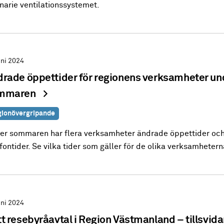
narie ventilationssystemet.
uni 2024
rade öppettider för regionens verksamheter un
mmaren
ionövergripande
er sommaren har flera verksamheter ändrade öppettider oc
fontider. Se vilka tider som gäller för de olika verksamhetern
uni 2024
t resebyråavtal i Region Västmanland – tillsvida