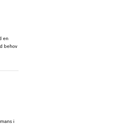
d en
id behov
mmans i