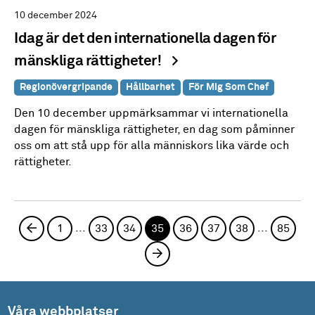
10 december 2024
Idag är det den internationella dagen för
mänskliga rättigheter!
Regionövergripande
Hållbarhet
För Mig Som Chef
Den 10 december uppmärksammar vi internationella
dagen för mänskliga rättigheter, en dag som påminner
oss om att stå upp för alla människors lika värde och
rättigheter.
...
...
Föregående sida
1
33
34
35
36
37
38
85
Nästa sida
Våra webbplatser