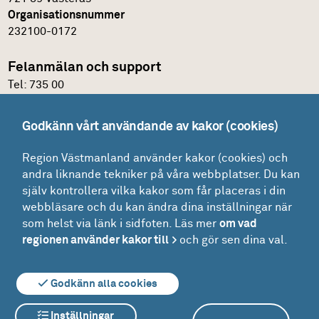
Organisationsnummer
232100-0172
Felanmälan och support
Tel:
735 00
IT-support
Godkänn vårt användande av kakor (cookies)
Felanmälningsportal och E-katalog
Region Västmanland använder kakor (cookies) och
Glömt lösenordet?
andra liknande tekniker på våra webbplatser. Du kan
Mina ärenden
själv kontrollera vilka kakor som får placeras i din
Lokaler
webbläsare och du kan ändra dina inställningar när
som helst via länk i sidfoten. Läs mer
om vad
Drift - felanmälan och beställning
regionen använder kakor till
och gör sen dina val.
Driftinformation
Godkänn alla cookies
Inställningar